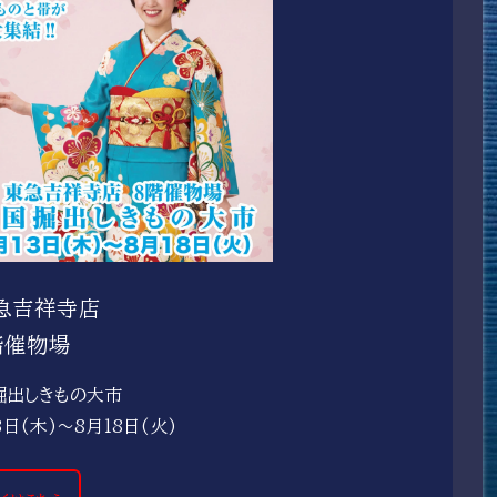
急吉祥寺店
階催物場
掘出しきもの大市
3日(木)～8月18日(火)