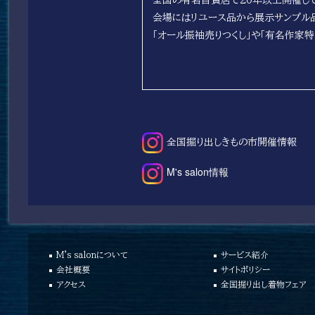
会場にはリユース品から展示サンプル
「オール振袖売りつくし」や「有名作
全国掘り出しきもの市開催情報
M's salon情報
M's salonについて
サービス紹介
会社概要
サイトポリシー
アクセス
全国掘り出し着物フェア