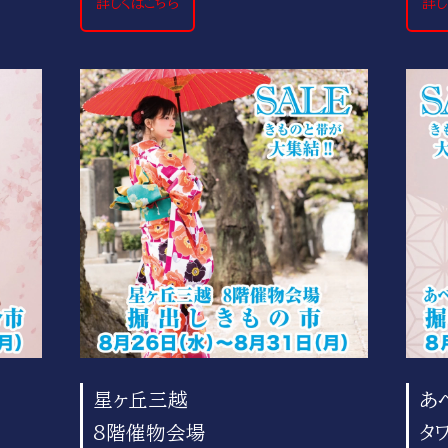
詳しくはこちら
詳し
星ヶ丘三越
あ
8階催物会場
タ