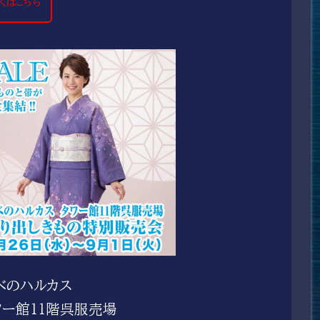
くはこちら
べのハルカス
ワー館11階呉服売場